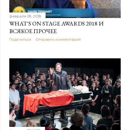
е
н
февраля 28, 2018
и
WHAT'S ON STAGE AWARDS 2018 И
ВСЯКОЕ ПРОЧЕЕ
я
Поделиться
Отправить комментарий