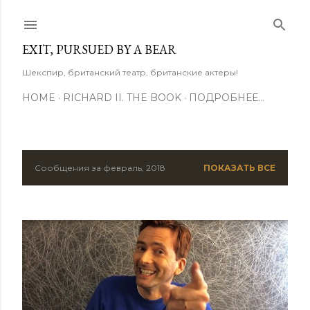
К основному контенту
EXIT, PURSUED BY A BEAR
Шекспир, британский театр, британские актеры!
HOME
RICHARD II. THE BOOK
ПОДРОБНЕЕ…
Сообщения за февраль, 2018
ПОКАЗАТЬ ВСЕ
С
о
о
б
щ