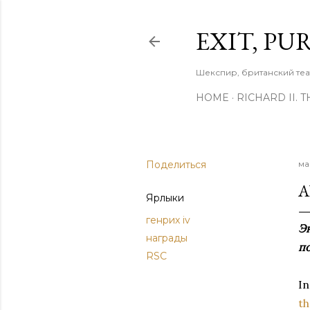
EXIT, PU
Шекспир, британский теа
HOME
RICHARD II. 
Поделиться
ма
A
Ярлыки
генрих iv
Эн
награды
по
RSC
In
t