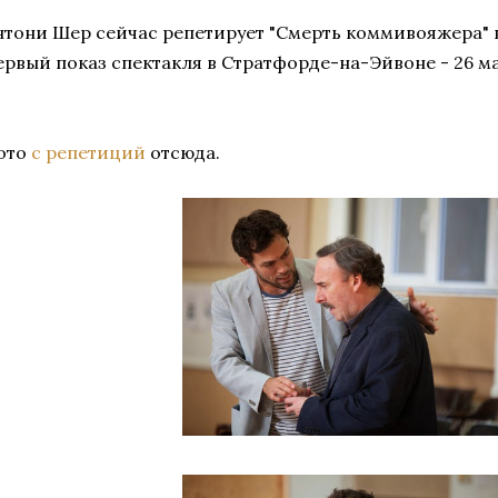
нтони Шер сейчас репетирует "Смерть коммивояжера" в
ервый показ спектакля в Стратфорде-на-Эйвоне - 26 м
ото
с репетиций
отсюда.