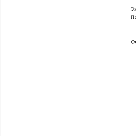
Э
П
Ф