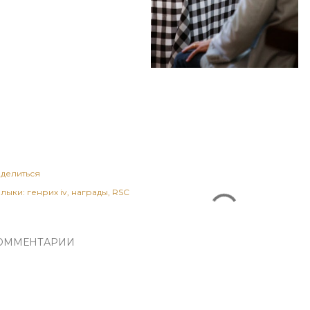
делиться
лыки:
генрих iv
награды
RSC
ОММЕНТАРИИ