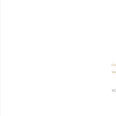
По
Яр
К