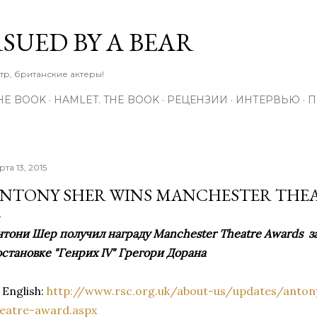
К основному контенту
RSUED BY A BEAR
тр, британские актеры!
THE BOOK
HAMLET. THE BOOK
РЕЦЕНЗИИ
ИНТЕРВЬЮ
П
рта 13, 2015
NTONY SHER WINS MANCHESTER THE
тони Шер получил награду Manchester Theatre Awards за
становке "Генрих IV" Грегори Дорана
 English:
http://www.rsc.org.uk/about-us/updates/anto
heatre-award.aspx