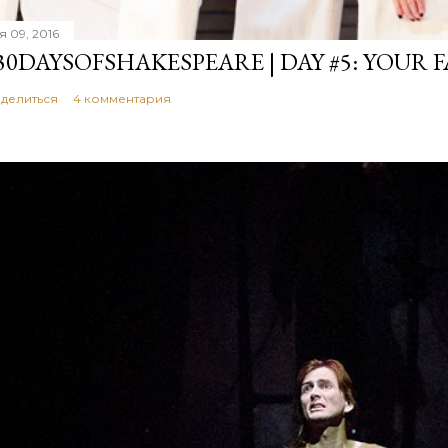
я 09, 2016
30DAYSOFSHAKESPEARE | DAY #5: YOUR 
делиться
4 комментария