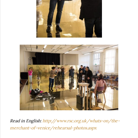
Read in English:
http://www.rsc.org.uk/whats-on/the-
merchant-of-venice/rehearsal-photos.aspx