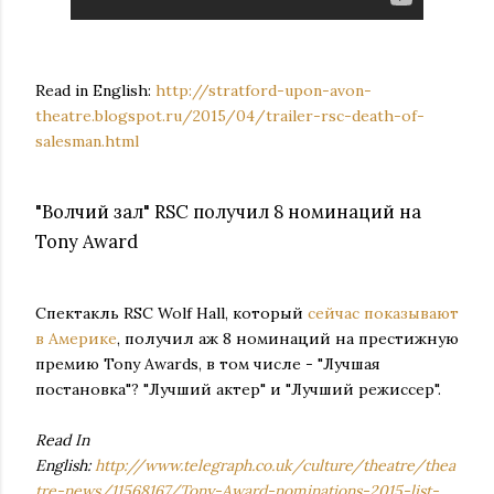
Read in English:
http://stratford-upon-avon-
theatre.blogspot.ru/2015/04/trailer-rsc-death-of-
salesman.html
"Волчий зал" RSC получил 8 номинаций на
Tony Award
Спектакль RSC Wolf Hall, который
сейчас показывают
в Америке
, получил аж 8 номинаций на престижную
премию Tony Awards, в том числе - "Лучшая
постановка"? "Лучший актер" и "Лучший режиссер".
Read In
English:
http://www.telegraph.co.uk/culture/theatre/thea
tre-news/11568167/Tony-Award-nominations-2015-list-