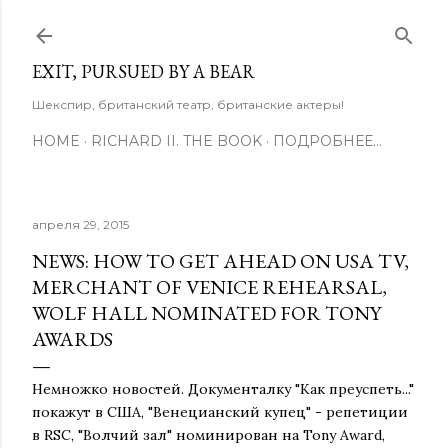
К основному контенту
EXIT, PURSUED BY A BEAR
Шекспир, британский театр, британские актеры!
HOME
RICHARD II. THE BOOK
ПОДРОБНЕЕ…
апреля 29, 2015
NEWS: HOW TO GET AHEAD ON USA TV,
MERCHANT OF VENICE REHEARSAL,
WOLF HALL NOMINATED FOR TONY
AWARDS
Немножко новостей. Документалку "Как преуспеть..."
покажут в США, "Венецианский купец" - репетиции
в RSC, "Волчий зал" номинирован на Tony Award,