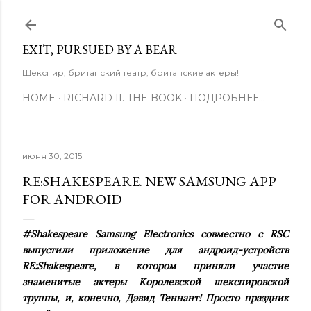
К основному контенту
EXIT, PURSUED BY A BEAR
Шекспир, британский театр, британские актеры!
HOME
RICHARD II. THE BOOK
ПОДРОБНЕЕ…
июня 30, 2015
RE:SHAKESPEARE. NEW SAMSUNG APP
FOR ANDROID
#Shakespeare Samsung Electronics совместно с RSC
выпустили приложение для андроид-устройств
RE:Shakespeare, в котором приняли участие
знаменитые актеры Королевской шекспировской
труппы, и, конечно, Дэвид Теннант! Просто праздник