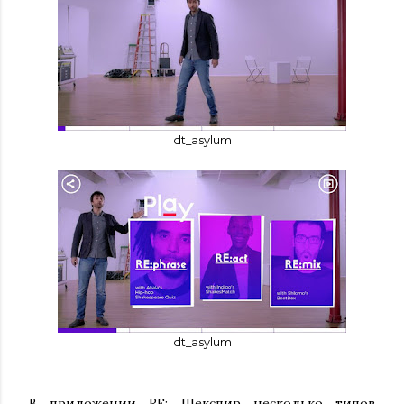
dt_asylum
dt_asylum
В приложении RE: Шекспир несколько типов