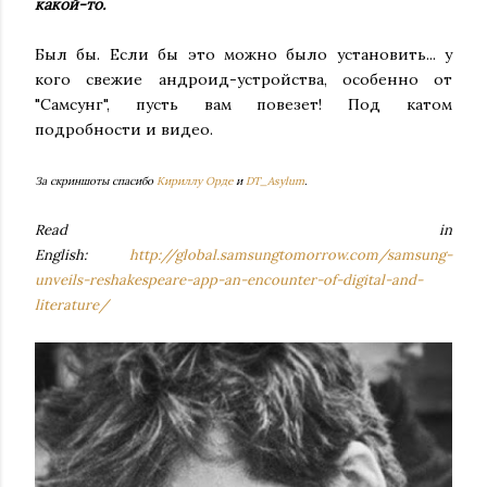
какой-то.
Был бы. Если бы это можно было установить... у
кого свежие андроид-устройства, особенно от
"Самсунг", пусть вам повезет! Под катом
подробности и видео.
За скриншоты спасибо
Кириллу Орде
и
DT_Asylum
.
Read in
English:
http://global.samsungtomorrow.com/samsung-
unveils-reshakespeare-app-an-encounter-of-digital-and-
literature/