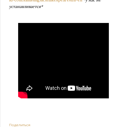
id=com.samsunguk.shakespeare&hl=en
*у нас не
устанавливается*
Поделиться