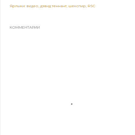
Ярлыки:
видео
дэвид теннант
шекспир
RSC
КОММЕНТАРИИ