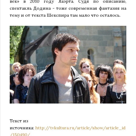
век» в 2010 году Лаэрта. Судя по описанию,
спектакль Додина - тоже современная фантазия на
тему и от текста Шекспира там мало что осталось.
Текст из
источника:
http://tvkultura.ru/article/show/article_id
/150490/