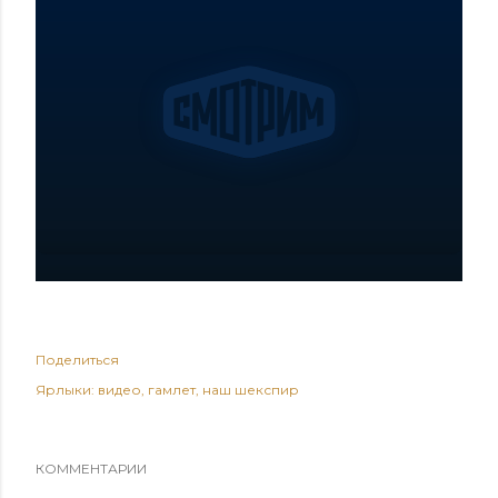
Поделиться
Ярлыки:
видео
гамлет
наш шекспир
КОММЕНТАРИИ