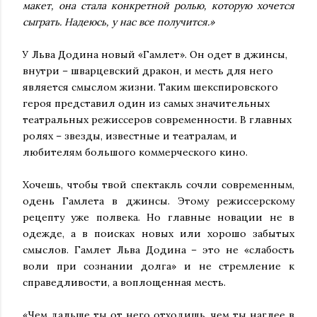
макет, она стала конкретной ролью, которую хочется
сыграть. Надеюсь, у нас все получится.»
У Льва Додина новый «Гамлет». Он одет в джинсы,
внутри – шварцевский дракон, и месть для него
является смыслом жизни. Таким шекспировского
героя представил один из самых значительных
театральных режиссеров современности. В главных
ролях – звезды, известные и театралам, и
любителям большого коммерческого кино.
Хочешь, чтобы твой спектакль сочли современным,
одень Гамлета в джинсы. Этому режиссерскому
рецепту уже полвека. Но главные новации не в
одежде, а в поисках новых или хорошо забытых
смыслов. Гамлет Льва Додина – это не «слабость
воли при сознании долга» и не стремление к
справедливости, а воплощенная месть.
«Чем дальше ты от него отходишь, чем ты наглее в