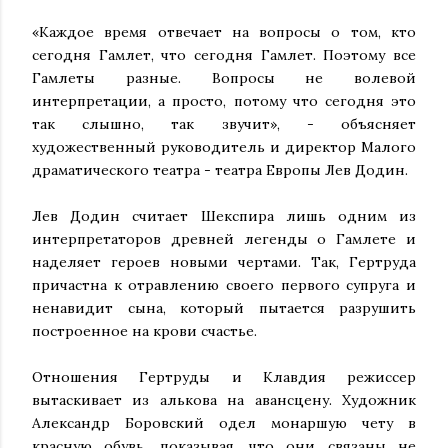
«Каждое время отвечает на вопросы о том, кто
сегодня Гамлет, что сегодня Гамлет. Поэтому все
Гамлеты разные. Вопросы не волевой
интерпретации, а просто, потому что сегодня это
так слышно, так звучит», - объясняет
художественный руководитель и директор Малого
драматического театра - театра Европы Лев Додин.
Лев Додин считает Шекспира лишь одним из
интерпретаторов древней легенды о Гамлете и
наделяет героев новыми чертами. Так, Гертруда
причастна к отравлению своего первого супруга и
ненавидит сына, который пытается разрушить
построенное на крови счастье.
Отношения Гертруды и Клавдия режиссер
вытаскивает из алькова на авансцену. Художник
Александр Боровский одел монаршую чету в
красную обувь, показывая, что они связаны не