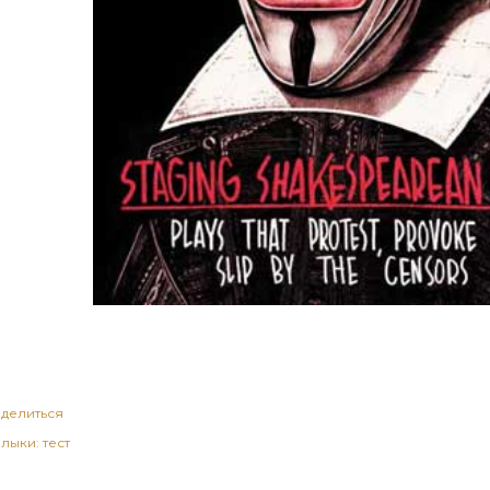
делиться
лыки:
тест