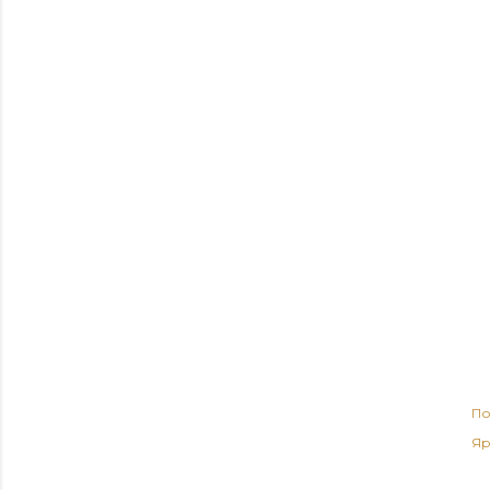
По
Яр