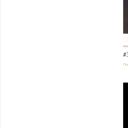
ма
#
По