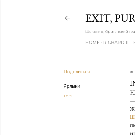
EXIT, PU
Шекспир, британский теа
HOME
RICHARD II. 
Поделиться
ап
I
Ярлыки
E
тест
Ж
Ш
п
и