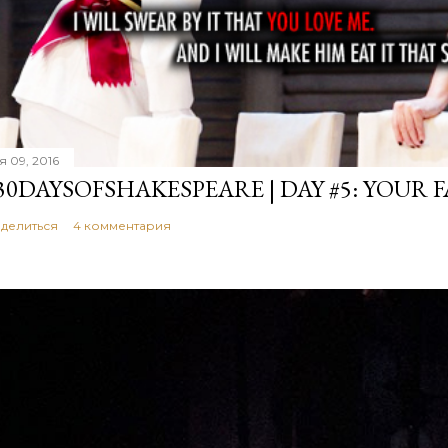
я 09, 2016
30DAYSOFSHAKESPEARE | DAY #5: YOUR 
делиться
4 комментария