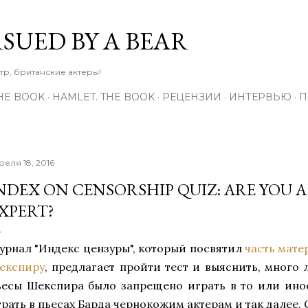
К основному контенту
RSUED BY A BEAR
тр, британские актеры!
THE BOOK
HAMLET. THE BOOK
РЕЦЕНЗИИ
ИНТЕРВЬЮ
П
реля 18, 2016
NDEX ON CENSORSHIP QUIZ: ARE YOU 
XPERT?
урнал "Индекс цензуры", который посвятил
часть мате
експиру
, предлагает пройти тест и выяснить, много 
ьесы Шекспира было запрещено играть в то или ино
грать в пьесах Барда чернокожим актерам и так далее.