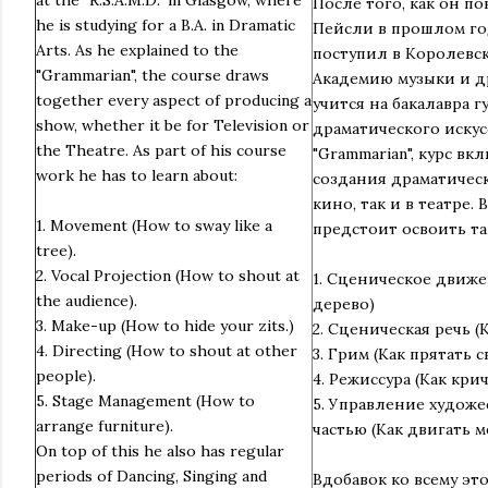
После того, как он п
he is studying for a B.A. in Dramatic
Пейсли в прошлом го
Arts. As he explained to the
поступил в Королев
"Grammarian", the course draws
Академию музыки и др
together every aspect of producing a
учится на бакалавра 
show, whether it be for Television or
драматического искус
the Theatre. As part of his course
"Grammarian", курс вк
work he has to learn about:
создания драматическ
кино, так и в театре.
1. Movement (How to sway like a
предстоит освоить т
tree).
2. Vocal Projection (How to shout at
1. Сценическое движе
the audience).
дерево)
3. Make-up (How to hide your zits.)
2. Сценическая речь (
4. Directing (How to shout at other
3. Грим (Как прятать
people).
4. Режиссура (Как кр
5. Stage Management (How to
5. Управление худож
arrange furniture).
частью (Как двигать 
On top of this he also has regular
periods of Dancing, Singing and
Вдобавок ко всему это