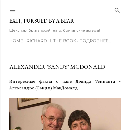
К основному контенту
EXIT, PURSUED BY A BEAR
Шекспир, британский театр, британские актеры!
HOME
RICHARD II. THE BOOK
ПОДРОБНЕЕ…
ALEXANDER "SANDY" MCDONALD
Интересные факты о папе Дэвида Теннанта -
Александре (Сэнди) МакДоналд.