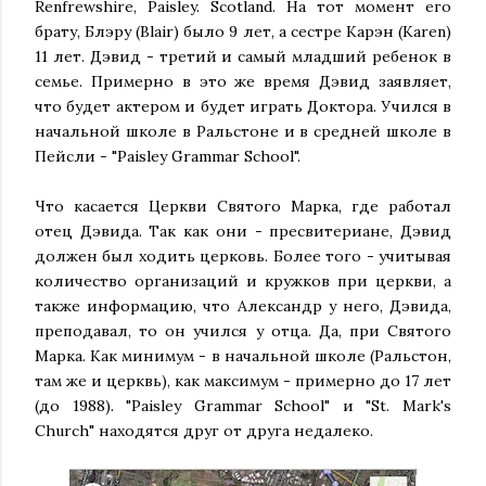
Renfrewshire, Paisley. Scotland. На тот момент его
брату, Блэру (Blair) было 9 лет, а сестре Карэн (Karen)
11 лет. Дэвид - третий и самый младший ребенок в
семье. Примерно в это же время Дэвид заявляет,
что будет актером и будет играть Доктора. Учился в
начальной школе в Ральстоне и в средней школе в
Пейсли - "Paisley Grammar School".
Что касается Церкви Святого Марка, где работал
отец Дэвида. Так как они - пресвитериане, Дэвид
должен был ходить церковь. Более того - учитывая
количество организаций и кружков при церкви, а
также информацию, что Александр у него, Дэвида,
преподавал, то он учился у отца. Да, при Святого
Марка. Как минимум - в начальной школе (Ральстон,
там же и церквь), как максимум - примерно до 17 лет
(до 1988). "Paisley Grammar School" и "St. Mark's
Church" находятся друг от друга недалеко.