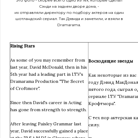
Это фото - скорее всего одно из тех, которые сделал
Сэнди на заднем дворе дома, -
их отправляли директору по подбору актеров на один
шотландский сериал. Так Дэвида и заметили, и взяли в
Dramarama.
Rising Stars
As some of you may remember from
Восходящие звезды
last year, David McDonald, then in his
5th year had a leading part in I.T.V's
Как некоторые из вас
Dramarama Production "The Secret
году Дэвид МакДонал
of Croftmore".
пятого года, сыграл 
сериале I.T.V "Dramara
Since then David's career in Acting
Крофтмора".
has gone from strength to strength.
С тех пор актерская к
After leaving Paisley Grammar last
силу.
year, David successfully gained a place
at the "R.S.A.M.D." in Glasgow, where