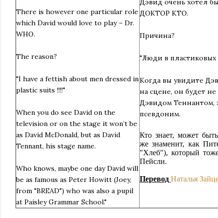
Дэвид очень хотел бы
There is however one particular role
ДОКТОР КТО.
which David would love to play – Dr.
WHO.
Причина?
The reason?
"Люди в пластиковых 
"I have a fettish about men dressed in
Когда вы увидите Дэ
plastic suits !!!!"
на сцене, он будет н
Дэвидом Теннантом, 
When you do see David on the
псевдоним.
television or on the stage it won’t be
as David McDonald, but as David
Кто знает, может быт
же знаменит, как Пит
Tennant, his stage name.
"Хлеб"), который тож
Пейсли.
Who knows, maybe one day David will
Перевод
Наталья Зайц
be as famous as Peter Howitt (Joey,
from "BREAD") who was also a pupil
at Paisley Grammar School."