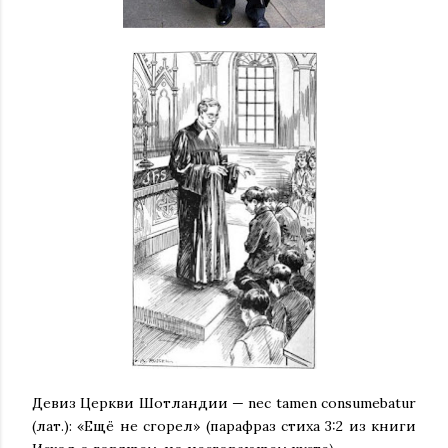
Девиз Церкви Шотландии — nec tamen consumebatur
(лат.): «Ещё не сгорел» (парафраз стиха 3:2 из книги