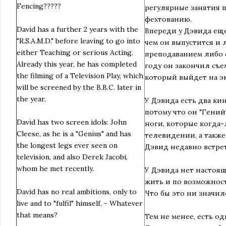
Fencing?????
регулярные занятия п
фехтованию.
David has a further 2 years with the
Впереди у Дэвида еще
"R.S.A.M.D." before leaving to go into
чем он выпустится и 
either Teaching or serious Acting.
преподаванием либо с
Already this year, he has completed
году он закончил съе
the filming of a Television Play, which
который выйдет на эк
will be screened by the B.B.C. later in
the year.
У Дэвида есть два ки
потому что он "Гений
David has two screen idols: John
ноги, которые когда
Cleese, as he is a "Genius" and has
телевидении, а также
the longest legs ever seen on
Дэвид недавно встре
television, and also Derek Jacobi,
whom he met recently.
У Дэвида нет настоящ
жить и по возможност
David has no real ambitions, only to
Что бы это ни значи
live and to "fulfil" himself, - Whatever
that means?
Тем не менее, есть од