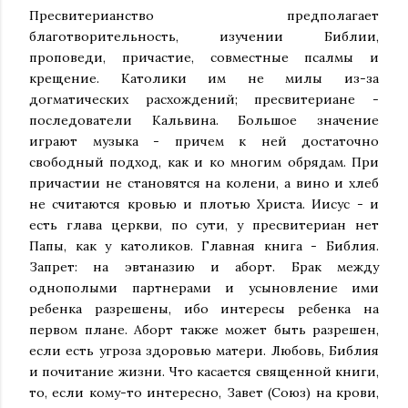
Пресвитерианство предполагает
благотворительность, изучении Библии,
проповеди, причастие, совместные псалмы и
крещение. Католики им не милы из-за
догматических расхождений; пресвитериане -
последователи Кальвина. Большое значение
играют музыка - причем к ней достаточно
свободный подход, как и ко многим обрядам. При
причастии не становятся на колени, а вино и хлеб
не считаются кровью и плотью Христа. Иисус - и
есть глава церкви, по сути, у пресвитериан нет
Папы, как у католиков. Главная книга - Библия.
Запрет: на эвтаназию и аборт. Брак между
однополыми партнерами и усыновление ими
ребенка разрешены, ибо интересы ребенка на
первом плане. Аборт также может быть разрешен,
если есть угроза здоровью матери. Любовь, Библия
и почитание жизни. Что касается священной книги,
то, если кому-то интересно, Завет (Союз) на крови,