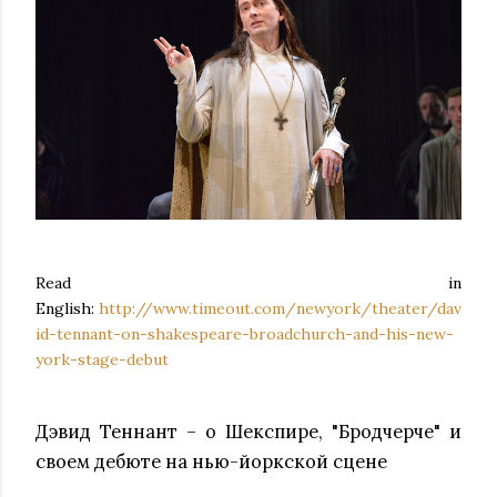
Read in
English:
http://www.timeout.com/newyork/theater/dav
id-tennant-on-shakespeare-broadchurch-and-his-new-
york-stage-debut
Дэвид Теннант – о Шекспире, "Бродчерче" и
своем дебюте на нью-йоркской сцене