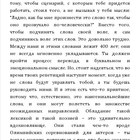
тому, чтобы сценарий, с которым тебе придется
работать, стоил того, а не вызывал у тебя мысли:
"Ладно, как бы мне произнести это слово так, чтобы
оно прозвучало по-человечески?" Вместо того,
чтобы подчинять слова своей воле, я сам
подчиняюсь воле этих слов. Это довольно трудно.
Между нами и этими словами лежит 400 лет; они
не всегда мгновенно укладываются. Ты должен
пройти процесс перевода, в буквальном и
эмоциональном смысле. Но, стоит надеяться, что во
время твоих репетиций наступит момент, когда уже
не слова будут управлять тобой, а ты будешь
руководить ними. И в этом есть что-то приятное,
потому что, естественно, это наигениальнейшие
слова, и они могут полететь во множестве
неожиданных направлений. Обладание такой
лексикой и такой поэзией – это удивительно
вдохновляюще. Они стали чем-то вроде
Олимпийских соревнований для актеров – ты
всегда можешь потягаться с тем, что было создано