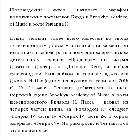
Шотландский актер начинает марафон
политических постановок Барда в Brooklyn Academy
of Music в роли Ричарда II
Дэвид Теннант более всего известен по своим
телевизионным ролям – в настоящий момент он
исполняет главную роль в популярном британском
детективном сериале «Бродчерч», он сыграл
Десятого Доктора в «Докторе Кто», и побыл
суперзлодеем Килгрейвом в сериале «Джессика
Джонс» Netflix (одном из лучших тв-сериалов 2015
г). Но 24 марта Теннант дебютирует на нью-
йоркской сцене Brooklyn Academy of Music в роли
шекспировского Ричарда II. Пьеса – первая из
четырех частей цикла: за «Ричардом II» следуют
«Генрих IV часть 1», «Генрих IV часть 2», и серию
завершает «Генрих V». Мы расспросили Теннанта об
этой постановке.