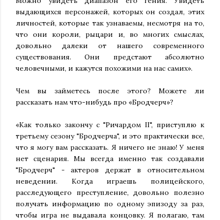
Можно увидеть диапазон его гения. Увидеть
выдающихся персонажей, которых он создал, этих
личностей, которые так узнаваемы, несмотря на то,
что они короли, рыцари и, во многих смыслах,
довольно далеки от нашего современного
существования. Они предстают абсолютно
человечными, и кажутся похожими на нас самих».
Чем вы займетесь после этого? Можете ли
рассказать нам что-нибудь про «Бродчерч»?
«Как только закончу с "Ричардом II", приступлю к
третьему сезону "Бродчерча", и это практически все,
что я могу вам рассказать. Я ничего не знаю! У меня
нет сценария. Мы всегда именно так создавали
"Бродчерч" - актеров держат в относительном
неведении. Когда играешь полицейского,
расследующего преступление, довольно полезно
получать информацию по одному эпизоду за раз,
чтобы игра не выдавала концовку. Я полагаю, там