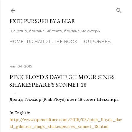
К основному контенту
EXIT, PURSUED BY A BEAR
Шекспир, британский театр, британские актеры!
HOME
RICHARD II. THE BOOK
ПОДРОБНЕЕ…
мая 04, 2015
PINK FLOYD’S DAVID GILMOUR SINGS
SHAKESPEARE’S SONNET 18
Дэвид Гилмор (Pink Floyd) поет 18 сонет Шекспира
In English:
http://www.openculture.com/2015/03/pink_floyds_dav
id_gilmour_sings_shakespeares_sonnet_18.html