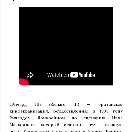
«Ричард III» (Richard III) — британская
киноэкранизация, осуществлённая в 1995 году
Ричардом Лонкрейном по сценарию Иэна
Маккеллена, который исполнил тут заглавную
роль. Кроме сэра Иэна с нами - Аннетт Бенинг,