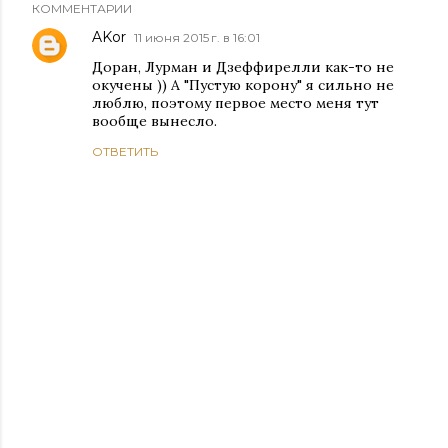
КОММЕНТАРИИ
AKor
11 июня 2015 г. в 16:01
Доран, Лурман и Дзеффирелли как-то не
окучены )) А "Пустую корону" я сильно не
люблю, поэтому первое место меня тут
вообще вынесло.
ОТВЕТИТЬ