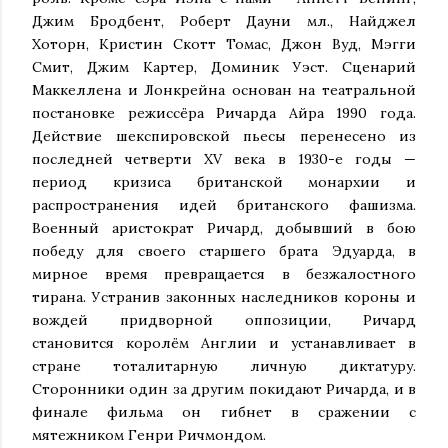
Джим Бродбент, Роберт Дауни мл., Найджел
Хоторн, Кристин Скотт Томас, Джон Вуд, Мэгги
Смит, Джим Картер, Доминик Уэст. Сценарий
Маккеллена и Лонкрейна основан на театральной
постановке режиссёра Ричарда Айра 1990 года.
Действие шекспировской пьесы перенесено из
последней четверти XV века в 1930-е годы —
период кризиса британской монархии и
распространения идей британского фашизма.
Военный аристократ Ричард, добывший в бою
победу для своего старшего брата Эдуарда, в
мирное время превращается в безжалостного
тирана. Устранив законных наследников короны и
вождей придворной оппозиции, Ричард
становится королём Англии и устанавливает в
стране тоталитарную личную диктатуру.
Сторонники один за другим покидают Ричарда, и в
финале фильма он гибнет в сражении с
мятежником Генри Ричмондом.