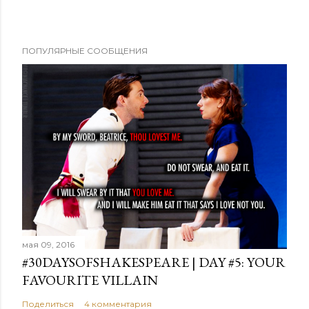
О
ПОПУЛЯРНЫЕ СООБЩЕНИЯ
т
п
р
а
в
и
т
ь
к
о
м
мая 09, 2016
м
#30DAYSOFSHAKESPEARE | DAY #5: YOUR
е
FAVOURITE VILLAIN
н
т
Поделиться
4 комментария