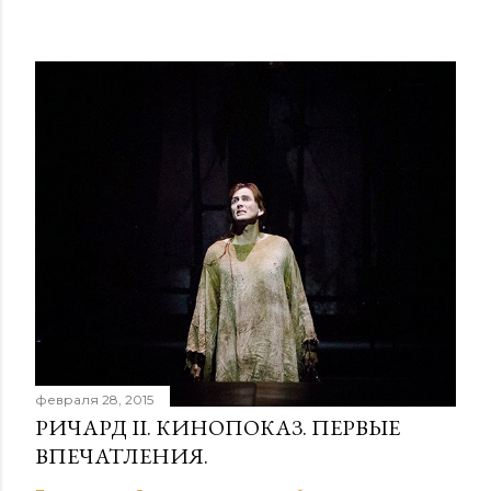
а
р
и
й
февраля 28, 2015
РИЧАРД II. КИНОПОКАЗ. ПЕРВЫЕ
ВПЕЧАТЛЕНИЯ.