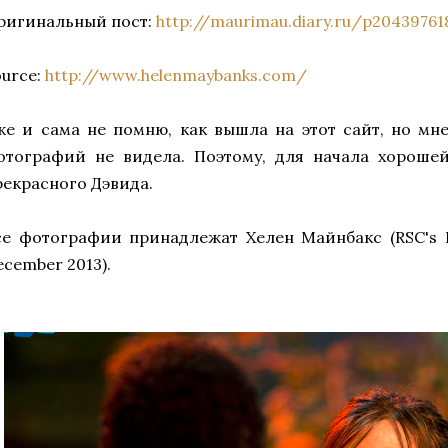
ригинальный пост:
http://maurimau.diary.ru/p20439761
ource:
http://www.helenmaybanks.com/
же и сама не помню, как вышла на этот сайт, но мне
отографий не видела. Поэтому, для начала хорошей
рекрасного Дэвида.
се фотографии принадлежат Хелен Майнбакс (RSC's Ric
ecember 2013).