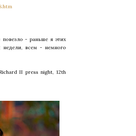
8.htm
 повезло - раньше я этих
 недели, всем - немного
hard II press night, 12th