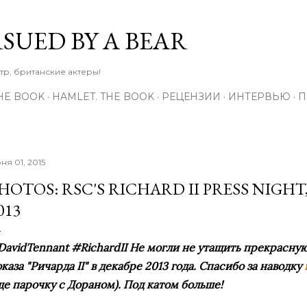
К основному контенту
RSUED BY A BEAR
тр, британские актеры!
THE BOOK
HAMLET. THE BOOK
РЕЦЕНЗИИ
ИНТЕРВЬЮ
П
ня 01, 2015
HOTOS: RSC'S RICHARD II PRESS NIGH
013
avidTennant #RichardII Не могли не утащить прекрасную
каза "Ричарда II" в декабре 2013 года. Спасибо за наводку
е парочку с Дораном). Под катом больше!