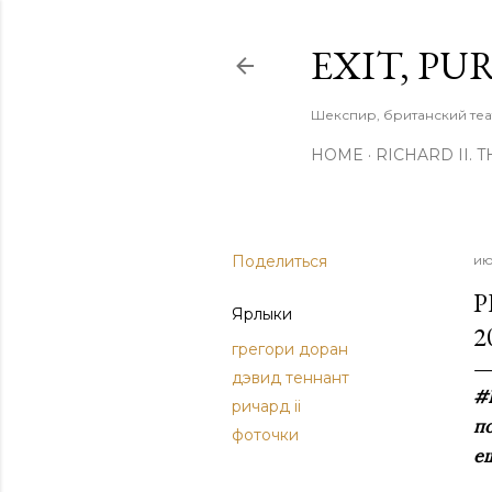
EXIT, PU
Шекспир, британский теа
HOME
RICHARD II. 
Поделиться
ию
P
Ярлыки
2
грегори доран
дэвид теннант
#D
ричард ii
по
фоточки
ещ