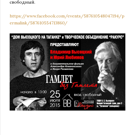
свободный.
https://www.facebook.com/events/587610548047194/p
ermalink/587610554713860/