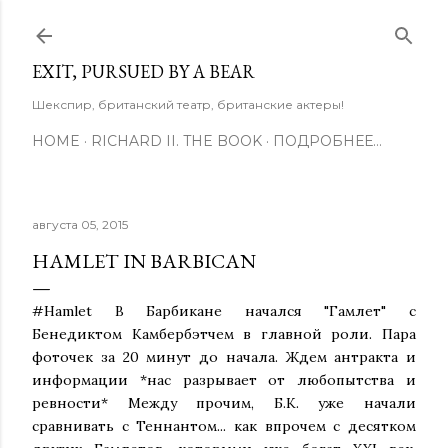
К основному контенту
EXIT, PURSUED BY A BEAR
Шекспир, британский театр, британские актеры!
HOME
RICHARD II. THE BOOK
ПОДРОБНЕЕ…
августа 05, 2015
HAMLET IN BARBICAN
#Hamlet В Барбикане начался "Гамлет" с
Бенедиктом Камбербэтчем в главной роли. Пара
фоточек за 20 минут до начала. Ждем антракта и
информации *нас разрывает от любопытства и
ревности* Между прочим, Б.К. уже начали
сравнивать с Теннантом... как впрочем с десятком