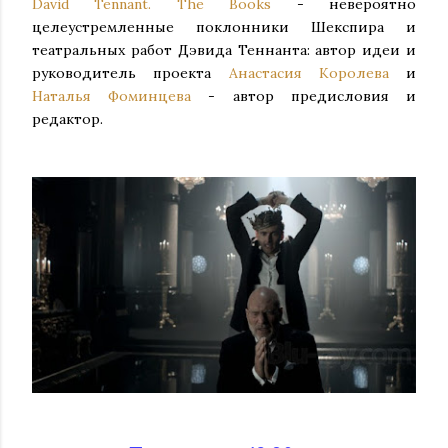
David Tennant. The Books
- невероятно
целеустремленные поклонники Шекспира и
театральных работ Дэвида Теннанта: автор идеи и
руководитель проекта
Анастасия Королева
и
Наталья Фоминцева
- автор предисловия и
редактор.