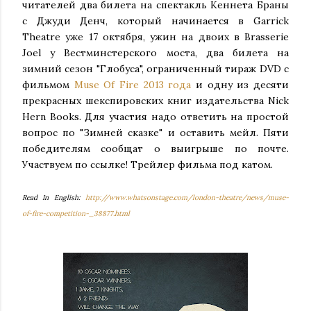
читателей два билета на спектакль Кеннета Браны
с Джуди Денч, который начинается в Garrick
Theatre уже 17 октября, ужин на двоих в Brasserie
Joel у Вестминстерского моста, два билета на
зимний сезон "Глобуса", ограниченный тираж DVD с
фильмом
Muse Of Fire 2013 года
и одну из десяти
прекрасных шекспировских книг издательства Nick
Hern Books. Для участия надо ответить на простой
вопрос по "Зимней сказке" и оставить мейл. Пяти
победителям сообщат о выигрыше по почте.
Участвуем по ссылке! Трейлер фильма под катом.
Read In English:
http://www.whatsonstage.com/london-theatre/news/muse-
of-fire-competition-_38877.html