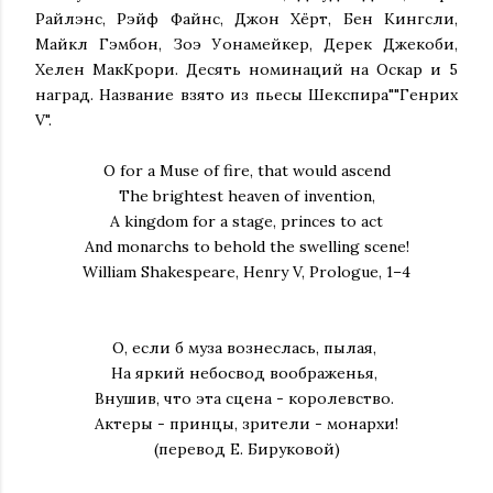
Райлэнс, Рэйф Файнс, Джон Хёрт, Бен Кингсли,
Майкл Гэмбон, Зоэ Уонамейкер, Дерек Джекоби,
Хелен МакКрори. Десять номинаций на Оскар и 5
наград. Название взято из пьесы Шекспира""Генрих
V".
O for a Muse of fire, that would ascend
The brightest heaven of invention,
A kingdom for a stage, princes to act
And monarchs to behold the swelling scene!
William Shakespeare, Henry V, Prologue, 1–4
О, если б муза вознеслась, пылая,
На яркий небосвод воображенья,
Внушив, что эта сцена - королевство.
Актеры - принцы, зрители - монархи!
(перевод Е. Бируковой)