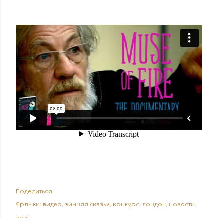
Поделиться
Ярлыки:
видео
зимняя сказка
конкурс
лондон
новости
тест