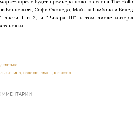
 марте-апреле будет премьера нового сезона The Holl
ью Бонневиля, Софи Оконедо, Майкла Гэмбона и Бенед
I" части 1 и 2, и "Ричард III", в том числе интер
остановки.
делиться
лыки:
кино
новости
планы
шекспир
ОММЕНТАРИИ