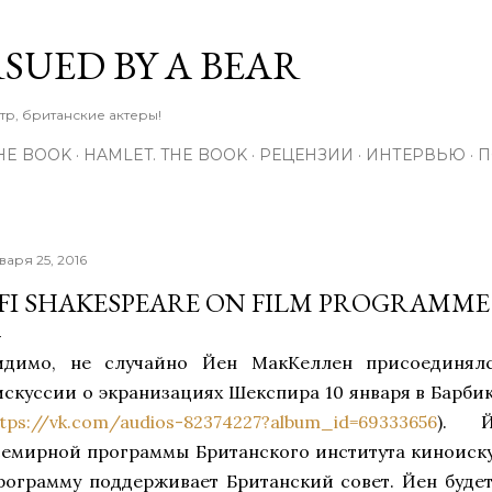
К основному контенту
RSUED BY A BEAR
тр, британские актеры!
THE BOOK
HAMLET. THE BOOK
РЕЦЕНЗИИ
ИНТЕРВЬЮ
П
варя 25, 2016
FI SHAKESPEARE ON FILM PROGRAMME
идимо, не случайно Йен МакКеллен присоединял
искуссии о экранизациях Шекспира 10 января в Барбика
ttps://vk.com/audios-82374227?album_id=69333656
). Й
семирной программы Британского института киноискус
рограмму поддерживает Британский совет. Йен будет