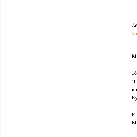
Re
so
М
1
"
к
К
И
M