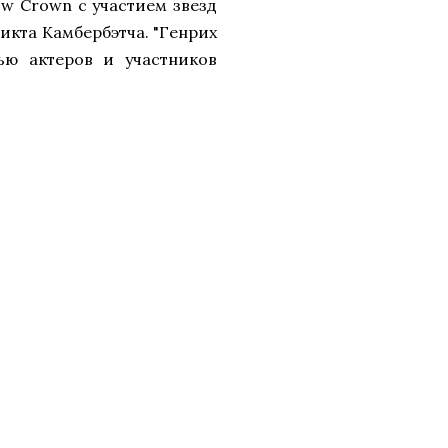
ow Crown с участием звезд
икта Камбербэтча. "Генрих
вью актеров и участников