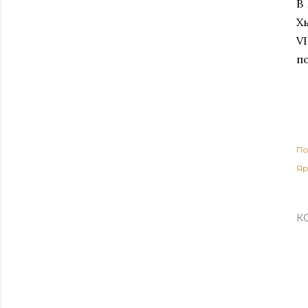
В
Х
V
п
По
Яр
К