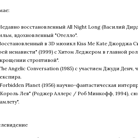
мае:
 Недавно восстановленный All Night Long (Василий Дирд
ильм, вдохновленный "Отелло".
 Восстановленный в 3D мюзикл Kiss Me Kate Джорджа Си
оей ненависти" (1999) с Хитом Леджером в главной рол
Укрощении строптивой".
The Angelic Conversation (1985) с участием Джуди Денч
експира.
Forbidden Planet (1956) научно-фантастическая интерпр
 "Король Лев" (Роджер Аллерс / Роб Минкофф, 1994), с
амлету".
елевидение