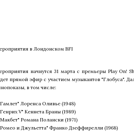
ероприятия в Лондонском BFI
ероприятия начнутся 31 марта с премьеры Play On! S
удет прямой эфир с участием музыкантов "Глобуса". Да
инопоказы, в том числе:
"Гамлет" Лоренса Оливье (1948)
"Генрих V" Кеннета Браны (1989)
"Макбет" Романа Полански (1971)
 "Ромео и Джульетта" Франко Дзеффирелли (1968)