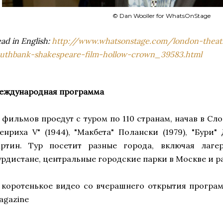
© Dan Wooller for WhatsOnStage
ad in English:
http://www.whatsonstage.com/london-theat
uthbank-shakespeare-film-hollow-crown_39583.html
еждународная программа
8 фильмов проедут с туром по 110 странам, начав в Сл
Генриха V" (1944), "Макбета" Полански (1979), "Бури"
артин. Тур посетит разные города, включая лаге
урдистане,
центральные городские парки в Москве
и р
 коротенькое видео со вчерашнего открытия програм
agazine