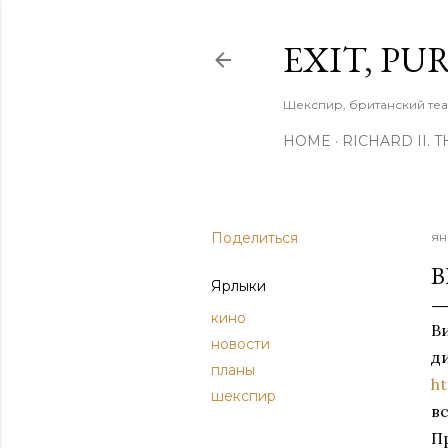
EXIT, PU
Шекспир, британский теа
HOME
RICHARD II. 
Поделиться
ян
B
Ярлыки
кино
В
новости
д
планы
h
шекспир
в
П