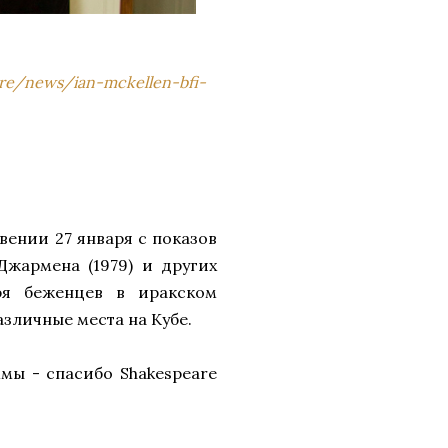
re/news/ian-mckellen-bfi-
овении 27 января с показов
 Джармена (1979) и других
ря беженцев в иракском
азличные места на Кубе.
мы - спасибо Shakespeare