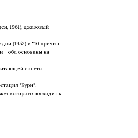
ен, 1961), джазовый
дни (1953) и "10 причин
и - оба основаны на
, читающей сонеты
етация "Бури".
южет которого восходит к