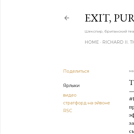
EXIT, PU
Шекспир, британский теа
HOME
RICHARD II. 
Поделиться
ма
T
Ярлыки
видео
#
стратфорд-на-эйвоне
п
RSC
э
з
с