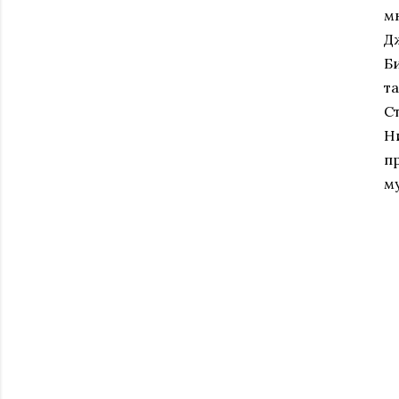
м
Д
Б
т
С
Н
п
му