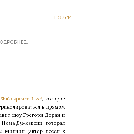
ПОИСК
ОДРОБНЕЕ…
у
Shakespeare Live!
, которое
 транслироваться в прямом
тавит шоу Грегори Доран и
, Нома Думезвени, которая
м Минчин (автор песен к