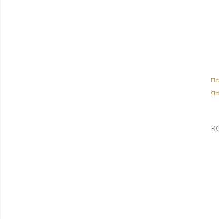
По
Яр
К