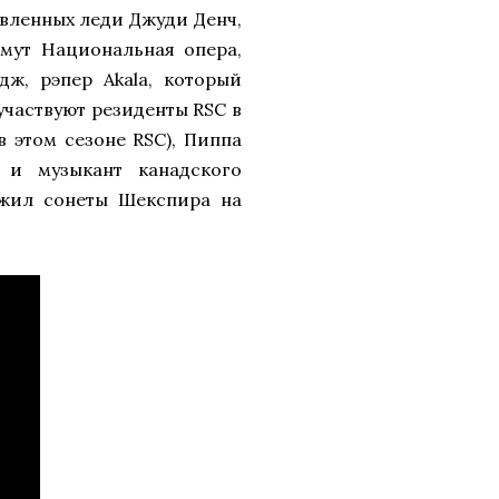
явленных леди Джуди Денч,
мут Национальная опера,
ж, рэпер Akala, который
 участвуют резиденты RSC в
в этом сезоне RSC), Пиппа
 и музыкант канадского
ожил сонеты Шекспира на