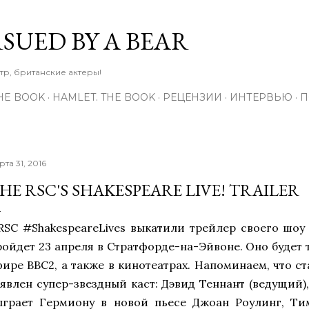
К основному контенту
RSUED BY A BEAR
тр, британские актеры!
THE BOOK
HAMLET. THE BOOK
РЕЦЕНЗИИ
ИНТЕРВЬЮ
П
рта 31, 2016
HE RSC'S SHAKESPEARE LIVE! TRAILER
RSC #ShakespeareLives выкатили трейлер своего шо
ройдет 23 апреля в Стратфорде-на-Эйвоне. Оно будет
фире BBC2, а также в кинотеатрах. Напоминаем, что с
аявлен супер-звездный каст: Дэвид Теннант (ведущий)
ыграет Гермиону в новой пьесе Джоан Роулинг, Ти