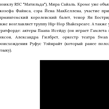
юзиклу RSC "Матильда"), Мира Сайаль. Кроме уже объ
жозефа Файнса, сэра Йена МакКеллена, участие при
ирмингемский королевский балет, тенор Ян Бострид
акже возглавляет труппу Hip-Hop Shakespeare. А также
тратфорде: актеры Паапа Исейду (он играет Гамлета 
иксон, Александра Гилбрет, оркестр театра Swan
роисхождения Руфус Уэйнрайт (который ранее пол
зыку).