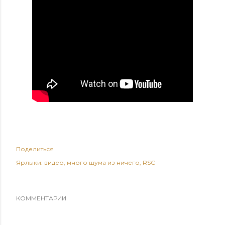
Поделиться
Ярлыки:
видео
много шума из ничего
RSC
КОММЕНТАРИИ