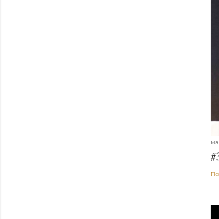
ма
#
По