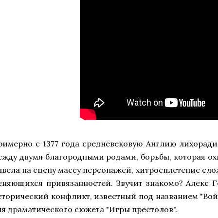
римерно с 1377 года средневековую Англию лихорадил
ежду двумя благородными родами, борьбы, которая ох
ывела на сцену массу персонажей, хитросплетение сл
еняющихся привязанностей. Звучит знакомо? Алекс Г
сторический конфликт, известный под названием "Вой
ля драматического сюжета "Игры престолов".