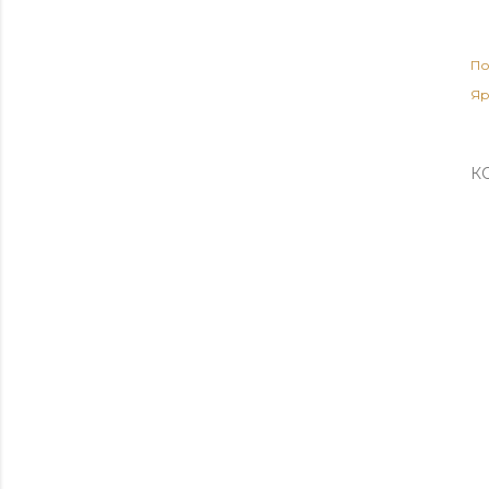
По
Яр
К