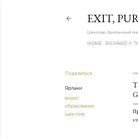
EXIT, PU
Шекспир, британский теа
HOME
RICHARD II. 
Поделиться
ма
T
Ярлыки
G
видео
образование
П
шекспир
с