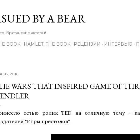
К основному контенту
RSUED BY A BEAR
тр, британские актеры!
THE BOOK
HAMLET. THE BOOK
РЕЦЕНЗИИ
ИНТЕРВЬЮ
П
я 28, 2016
HE WARS THAT INSPIRED GAME OF THR
ENDLER
ринесло сетью ролик TED на отличную тему - ка
оздателей "Игры престолов".