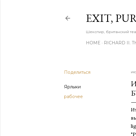
EXIT, PU
Шекспир, британский теа
HOME
RICHARD II. 
Поделиться
ию
И
Ярлыки
Б
рабочее
И
в
l
"