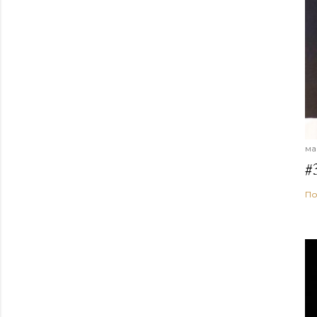
ма
#
По