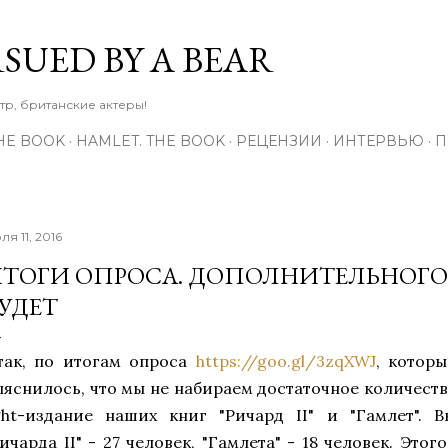
К основному контенту
RSUED BY A BEAR
тр, британские актеры!
THE BOOK
HAMLET. THE BOOK
РЕЦЕНЗИИ
ИНТЕРВЬЮ
П
ля 11, 2016
ТОГИ ОПРОСА. ДОПОЛНИТЕЛЬНОГО
УДЕТ
так, по итогам опроса
https://goo.gl/3zqXWJ
, котор
ыяснилось, что мы не набираем достаточное количест
ight-издание наших книг "Ричард II" и "Гамлет". 
Ричарда II" - 27 человек, "Гамлета" - 18 человек. Это