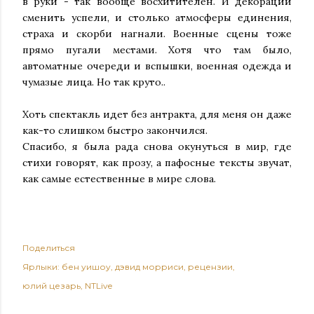
в руки - так вообще восхитителен. И декорации
сменить успели, и столько атмосферы единения,
страха и скорби нагнали. Военные сцены тоже
прямо пугали местами. Хотя что там было,
автоматные очереди и вспышки, военная одежда и
чумазые лица. Но так круто..
Хоть спектакль идет без антракта, для меня он даже
как-то слишком быстро закончился.
Спасибо, я была рада снова окунуться в мир, где
стихи говорят, как прозу, а пафосные тексты звучат,
как самые естественные в мире слова.
Поделиться
Ярлыки:
бен уишоу
дэвид морриси
рецензии
юлий цезарь
NTLive