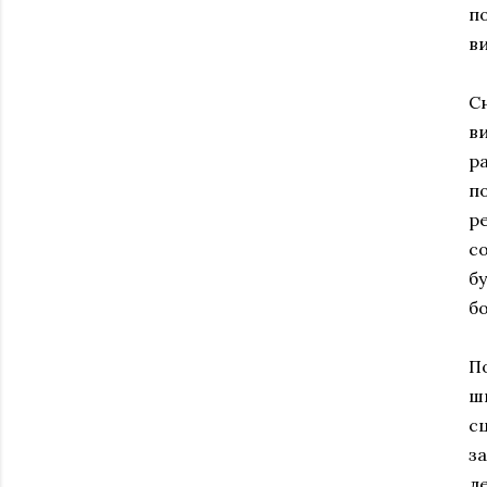
п
в
С
в
р
п
р
с
б
б
П
ш
с
з
л