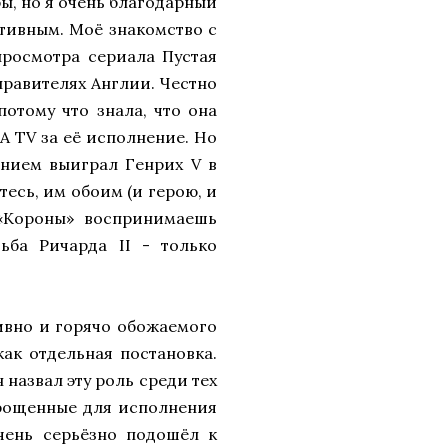
ры, но я очень благодарный
ктивным. Моё знакомство с
просмотра сериала Пустая
 правителях Англии. Честно
потому что знала, что она
A TV за её исполнение. Но
анием выиграл Генрих V в
есь, им обоим (и герою, и
 «Короны» воспринимаешь
ьба Ричарда II - только
тивно и горячо обожаемого
как отдельная постановка.
назвал эту роль среди тех
арощенные для исполнения
чень серьёзно подошёл к