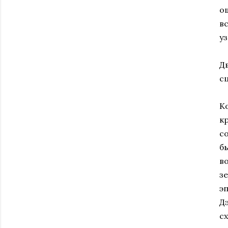
о
в
уз
Д
с
К
к
с
б
в
з
э
Д
с