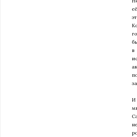
Н
е
э
К
г
б
в
и
а
п
за
И
м
С
н
р