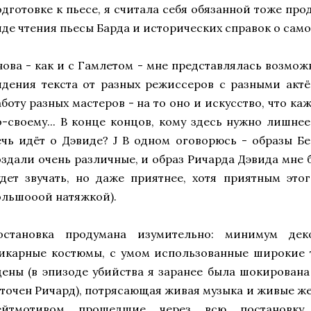
одготовке к пьесе, я считала себя обязанной тоже пр
иде чтения пьесы Барда и исторических справок о сам
нова - как и с Гамлетом - мне представлялась возмож
идения текста от разных режиссеров с разными актё
аботу разных мастеров - на то оно и искусство, что ка
о-своему... В конце концов, кому здесь нужно лишне
ечь идёт о Дэвиде? J В одном оговорюсь - образы Б
оздали очень различные, и образ Ричарда Дэвида мне 
удет звучать, но даже приятнее, хотя приятным это
ольшооой натяжкой).
остановка продумана изумительно: минимум дек
икарные костюмы, с умом использованные широкие 
цены (в эпизоде убийства я заранее была шокирована
аточен Ричард), потрясающая живая музыка и живые же
ейтмотивом прошедшие через всю постановку