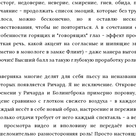
осторг, недоверие, неверие, смирение, гнев, обида,
тчаяние - продолжать список эмоций, которые без тр
олоса, можно бесконечно, но я оставлю неск
овествования, чтобы не повторяться. А в сочетании
собенности горящих и "говорящих" глаз - эффект про
еткая речь, какой акцент на согласные и шипящие зв
аметно в монологе в замке Флинт) - даже манера выгов
рочих! Высший балл за такую глубокую проработку роли
аверняка многие делят для себя пьесу на неназван
оторых появляется Ричард. Я не исключение. Открове
ремени у Ричарда и Болингброка примерно поровну,
цене сравнимо с глотком свежего воздуха - в каждо
аждый несёт в себе новый образ, настроение и пережив
колько отдачи требует от него каждый спектакль - а в
т просмотра видео и вполовину не передаёт вост
шеломительно разносторонняя роль! Просто настоящ