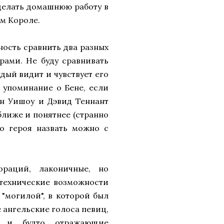
оделать домашнюю работу в
ом Короле.
ность сравнить два разных
рами. Не буду сравнивать
ждый видит и чувствует его
е упоминание о Бене, если
ен Уишоу и Дэвид Теннант
ближе и понятнее (странно
го героя назвать можно с
ораций, лаконичные, но
технические возможности
 "могилой", в которой был
 ангельские голоса певиц,
, и будто отражающие