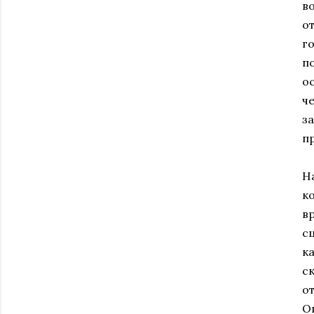
в
о
г
п
о
ч
з
п
Н
к
в
с
к
с
о
О