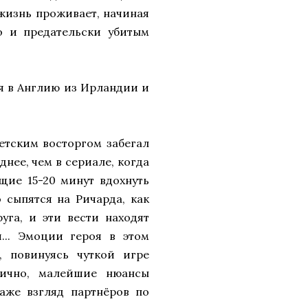
 жизнь проживает, начиная
о и предательски убитым
ия в Англию из Ирландии и
етским восторгом забегал
днее, чем в сериале, когда
щие 15-20 минут вдохнуть
 сыпятся на Ричарда, как
уга, и эти вести находят
... Эмоции героя в этом
, повинуясь чуткой игре
гично, малейшие нюансы
даже взгляд партнёров по