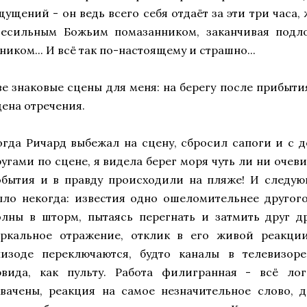
щущений - он ведь всего себя отдаёт за эти три часа,
сесильным Божьим помазанником, заканчивая подл
ником... И всё так по-настоящему и страшно...
ве знаковые сцены для меня: на берегу после прибыт
цена отречения.
огда Ричард выбежал на сцену, сбросил сапоги и с д
ругами по сцене, я видела берег моря чуть ли ни очеви
обытия и в правду происходили на пляже! И следую
ыло некогда: известия одно ошеломительнее другого
олны в шторм, пытаясь перегнать и затмить друг др
еркальное отражение, отклик в его живой реакции
пизоде переключаются, будто каналы в телевизоре
эвида, как пульту. Работа филигранная - всё ло
хвачены, реакция на самое незначительное слово, 