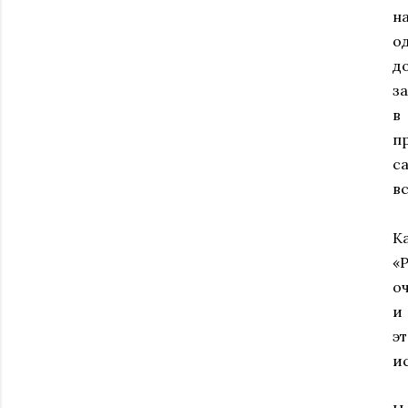
н
о
д
з
в
п
с
в
К
«
о
и
э
и