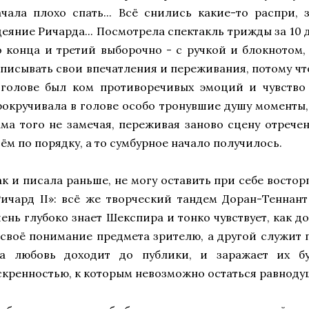
ачала плохо спать... Всё снились какие-то распри, 
деяние Ричарда... Посмотрела спектакль трижды за 10 д
о конца и третий выборочно - с ручкой и блокнотом,
аписывать свои впечатления и переживания, потому что
 голове был ком противоречивых эмоций и чувство 
рокручивала в голове особо тронувшие душу моменты,
ама того не замечая, переживая заново сцену отречен
сём по порядку, а то сумбурное начало получилось.
ак и писала раньше, не могу оставить при себе востор
Ричард II»: всё же творческий тандем Доран-Теннант
чень глубоко знает Шекспира и тонко чувствует, как д
 своё понимание предмета зрителю, а другой служит 
та любовь доходит до публики, и заражает их б
скренностью, к которым невозможно остаться равнод