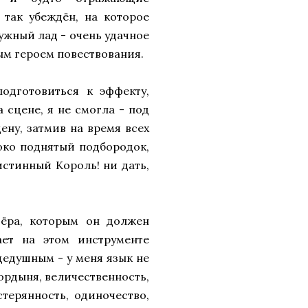
 так убеждён, на которое
ужный лад - очень удачное
ым героем повествования.
одготовиться к эффекту,
сцене, я не смогла - под
ену, затмив на время всех
соко поднятый подбородок,
истинный Король! ни дать,
тёра, которым он должен
ает на этом инструменте
щедушным - у меня язык не
Гордыня, величественность,
стерянность, одиночество,