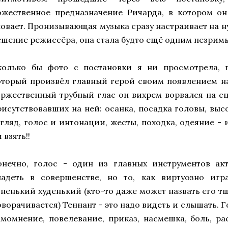
ожественное предназначение Ричарда, в котором он
повает. Пронизывающая музыка сразу настраивает на н
ешение режиссёра, она стала будто ещё одним незрим
колько бы фото с постановки я ни просмотрела, п
оторый произвёл главный герой своим появлением на 
оржественный трубный глас он вихрем ворвался на сц
рисутствовавших на ней: осанка, посадка головы, вы
згляд, голос и интонации, жесты, походка, одеяние - 
 взять!!
онечно, голос - один из главных инструментов ак
ладеть в совершенстве, но то, как виртуозно игр
оненький худенький (кто-то даже может назвать его т
оворачивается) Теннант - это надо видеть и слышать. 
амомнение, повелевание, приказ, насмешка, боль, ра