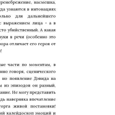
 пренебрежение, насмешка,
уда узнаются в интонациях
олько для дальнейшего
 с выражением лица - а в
сто убийственный. А какая
уки в речи (особенно это
ора отличает его героя от
!
ные части по моментам, в
нно говоря, сценического
 но появление Дэвида на
м из эпизодов он разный,
ание. Не могу представить
едь наверняка впечатление
орга живой постановки!
ий калейдоскоп эмоций и