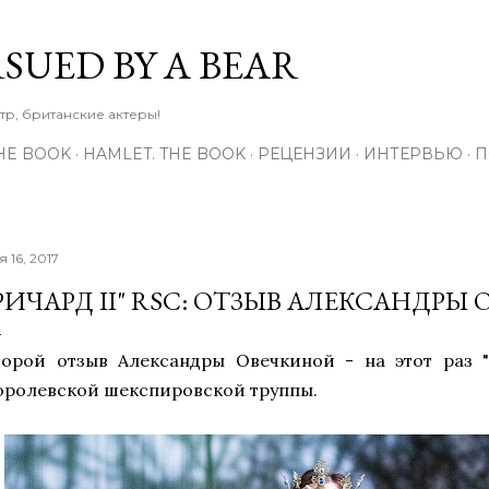
К основному контенту
RSUED BY A BEAR
тр, британские актеры!
THE BOOK
HAMLET. THE BOOK
РЕЦЕНЗИИ
ИНТЕРВЬЮ
П
я 16, 2017
РИЧАРД II" RSC: ОТЗЫВ АЛЕКСАНДРЫ
торой отзыв Александры Овечкиной - на этот раз "
оролевской шекспировской труппы.