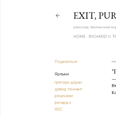
EXIT, PU
Шекспир, британский теа
HOME
RICHARD II. 
Поделиться
ма
"
Ярлыки
грегори доран
В
дэвид теннант
К
рецензии
ричард ii
RSC