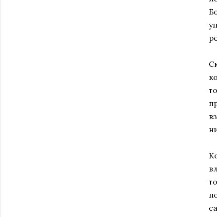
Б
у
р
С
к
т
п
в
ни
К
в
т
п
с