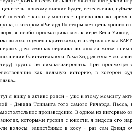
е буду строить из себя большого знатока актерской иг
ё ценитель, поэтому мнение будет, естественно, субъе
той пьесой - как и у многих - произошло во время 
орона, в котором «Ричард II» открывает цепь хроник о
оворя, я особо присматривалась к игре Бена Уишоу, 
ыла высоко оценена критиками, и актёр завоевал BAFT
 первых двух сезонах сериала погоню за моим вним
сполнении блистательного Тома Хиддлстона - согласит
ктёру) трудно не симпатизировать. При просмотре
овествование как цельную историю, в которой суд
вязка...
 тут я вижу в активе ролей - уже к этому моменту ак
ной - Дэвида Теннанта того самого Ричарда. Пьеса, 
амостоятельное произведение. В одном из интервью он 
емногих, которыми грезил с юности, я видела его н
оли волосы, заплетённые в косу - раз сам Дэвид о