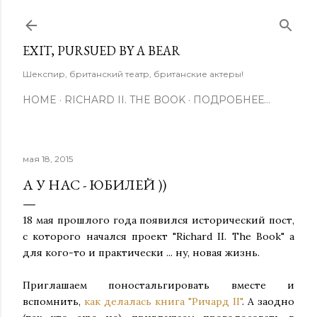
К основному контенту
EXIT, PURSUED BY A BEAR
Шекспир, британский театр, британские актеры!
HOME
RICHARD II. THE BOOK
ПОДРОБНЕЕ…
мая 18, 2015
А У НАС - ЮБИЛЕЙ ))
18 мая прошлого года появился исторический пост,
с которого начался проект "Richard II. The Book" а
для кого-то и практически ... ну, новая жизнь.
Приглашаем поностальгировать вместе и
вспомнить,
как делалась книга "Ричард II"
. А заодно