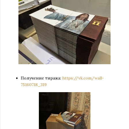
Получение тиража:
https://vk.com/wall-
75160718_319