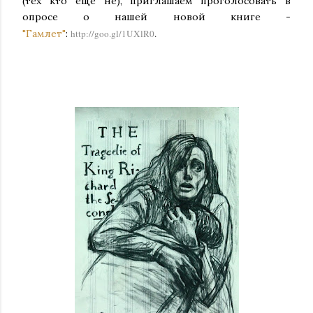
(тех кто еще не), приглашаем проголосовать в
опросе о нашей новой книге -
"Гамлет"
:
http://goo.gl/1UXlR0
.