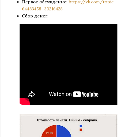
Первое обсуждение:
https://vk.com/topic-
64483458_30216428
Сбор денег: