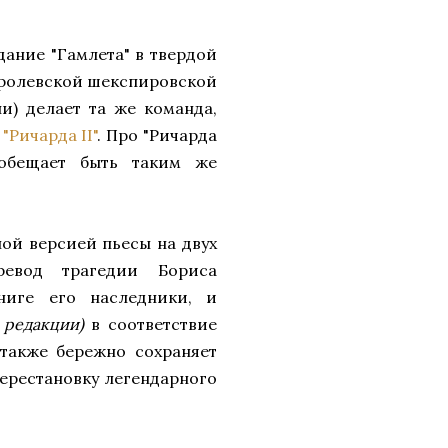
ание "Гамлета" в твердой
оролевской шекспировской
и) делает та же команда,
е
"Ричарда II"
. Про "Ричарда
 обещает быть таким же
ьной версией пьесы на двух
ревод трагедии Бориса
ниге его наследники, и
. редакции)
в соответствие
 также бережно сохраняет
перестановку легендарного