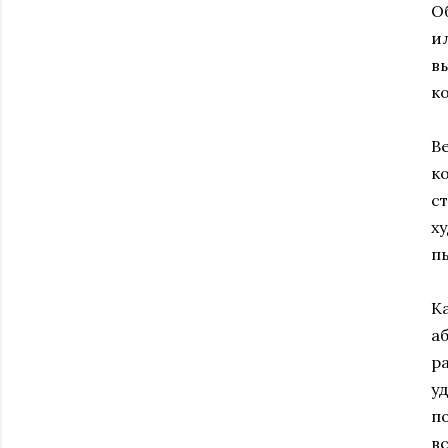
О
и
в
к
В
к
с
х
п
К
а
р
у
п
в