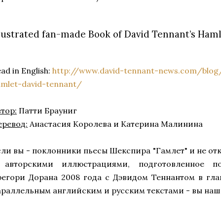
llustrated fan-made Book of David Tennant’s Ham
ad in English:
http://www.david-tennant-news.com/blog/
amlet-david-tennant/
тор:
Патти Брауниг
еревод:
Анастасия Королева и Катерина Малинина
сли вы - поклонники пьесы Шекспира "Гамлет" и не от
 авторскими иллюстрациями, подготовленное по
регори Дорана 2008 года с Дэвидом Теннантом в гл
араллельным английским и русским текстами - вы нашл