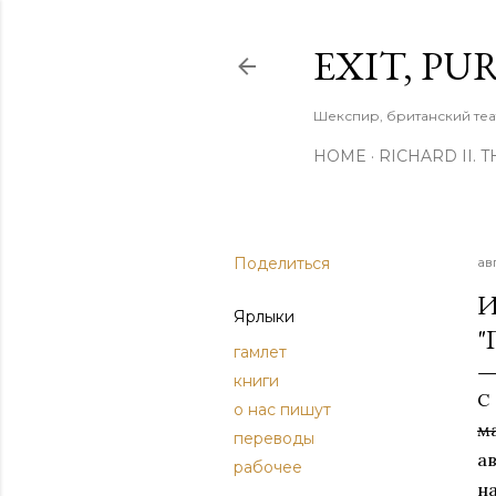
EXIT, PU
Шекспир, британский теа
HOME
RICHARD II. 
Поделиться
ав
И
Ярлыки
"
гамлет
книги
С
о нас пишут
м
переводы
а
рабочее
н