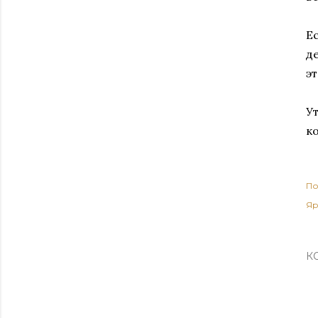
Е
д
э
У
к
По
Яр
К