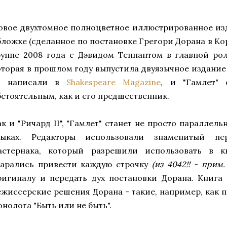
овое двухтомное полноцветное иллюстрированное изд
бложке (сделанное по постановке Грегори Дорана в К
руппе 2008 года с Дэвидом Теннантом в главной рол
оторая в прошлом году выпустила двуязычное издани
I" написали в
Shakespeare Magazine
, и "Гамлет"
бстоятельным, как и его предшественник.
ак и "Ричард II", "Гамлет" станет не просто параллел
зыках. Редакторы использовали знаменитый пе
астернака, который разрешили использовать в к
тарались привести каждую строчку
(из 4042!! - прим
ригиналу и передать дух постановки Дорана. Книга
ежиссерские решения Дорана - такие, например, как 
нолога "Быть или не быть".