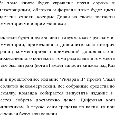
ба тома книги будут украшены почти сорока о
ллюстрациями, обложка и форзацы тоже будут цветн
ыделены строки, которые Доран из своей постановк
омментариями и примечаниями.
есь текст будет представлен на двух языках - русском 
омментарии, примечания и дополнительная историче
траниц комментариев и примечаний дополнены опи
удожественного контекста, тома разделены в том месте
ьесе был антракт (когда Гамлет заносит кинжал над Кл
ак и прошлогоднее издание "Ричарда II", проект "Гам
бсолютно некоммерческий. Все собранные средства по
ассылку. Команда собирается выпустить издание в 
дастся собрать достаточно денег. Цифровая коп
одписчикам. В случае, если средства по каким-то при
се деньги будут возвращены.