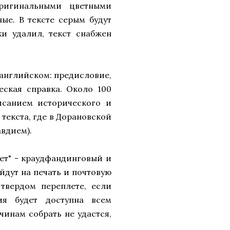
ригинальными цветными
ые. В тексте серым будут
и удалил, текст снабжен
и английском: предисловие,
ская справка. Около 100
санием исторического и
 текста, где в Дорановской
авдием).
лет" - краудфандинговый и
йдут на печать и почтовую
твердом переплете, если
ия будет доступна всем
чинам собрать не удастся,