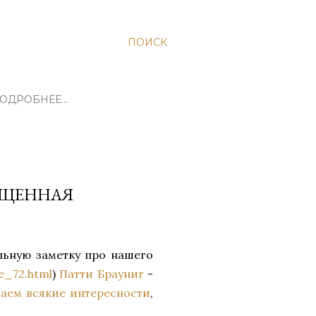
ПОИСК
ОДРОБНЕЕ…
ЯЩЕННАЯ
ельную заметку про нашего
e_72.html
)
Патти Брауниг
-
ваем всякие интересности
,