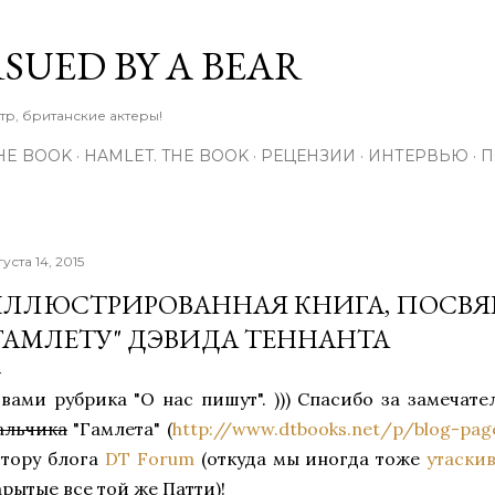
К основному контенту
RSUED BY A BEAR
тр, британские актеры!
THE BOOK
HAMLET. THE BOOK
РЕЦЕНЗИИ
ИНТЕРВЬЮ
П
густа 14, 2015
ЛЛЮСТРИРОВАННАЯ КНИГА, ПОСВ
ГАМЛЕТУ" ДЭВИДА ТЕННАНТА
 вами рубрика "О нас пишут". ))) Спасибо за замечат
альчика
"Гамлета" (
http://www.dtbooks.net/p/blog-pag
втору блога
DT Forum
(откуда мы иногда тоже
утаски
арытые все той же Патти)!