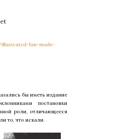
let
illustrated-fan-made-
казались бы иметь издание
клонниками постановки
авной роли, отличающееся
и то, что искали.