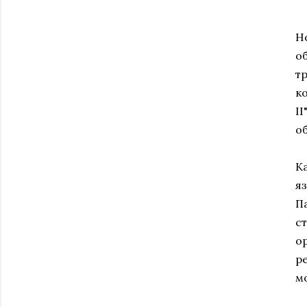
Н
о
т
к
I
о
К
я
П
с
о
р
мо