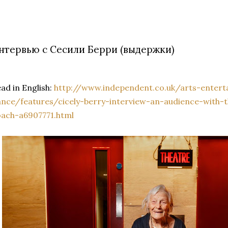
нтервью с Сесили Берри (выдержки)
ad in English:
http://www.independent.co.uk/arts-enter
nce/features/cicely-berry-interview-an-audience-with-t
oach-a6907771.html