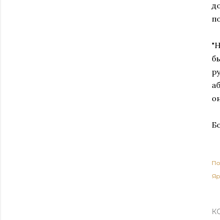
д
п
"
б
р
аб
он
Б
По
Яр
К