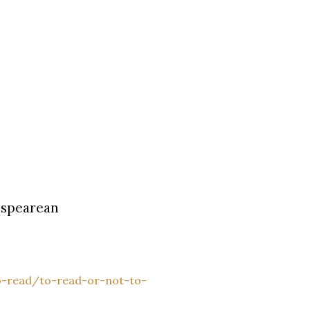
kespearean
o-read/to-read-or-not-to-