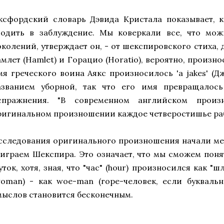
ксфордский словарь Дэвида Кристала показывает, к
водить в заблуждение. Мы коверкали все, что мож
околений, утверждает он, - от шекспировского стиха, 
млет (Hamlet) и Горацио (Horatio), вероятно, произноси
мя греческого воина Аякс произносилось 'a jakes' (Д
азванием уборной, так что его имя превращалось
спражнения. "В современном английском произ
ригинальном произношении каждое четверостишье раб
сследования оригинального произношения начали мен
 играем Шекспира. Это означает, что мы сможем пон
ток, хотя, зная, что "час" (hour) произносился как "ш
woman) - как woe-man (горе-человек, если буквально
мыслов становится бесконечным.