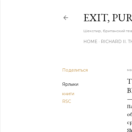
EXIT, PU
Шекспир, британский теа
HOME
RICHARD II. 
Поделиться
ма
T
Ярлыки
B
книги
RSC
П
о
с
S