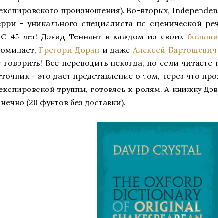
експировского произношения).
Во-вторых, Independen
ерри - уникального специалиста по сценической реч
SC 45 лет! Дэвид Теннант в каждом из своих
больши
поминает,
Грегори Доран
и даже
Алексей Бартошевич
е говорить! Все переводить некогда, но если читаете 
сточник - это дает представление о том, через что пр
експировской труппы, готовясь к ролям. А книжку Дэв
нечно (20 фунтов без доставки).