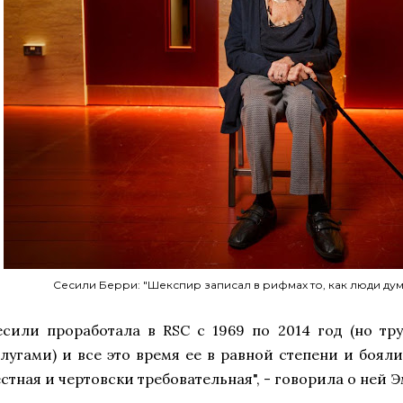
Сесили Берри: "Шекспир записал в рифмах то, как люди дум
есили проработала в RSC с 1969 по 2014 год (но тру
слугами) и все это время ее в равной степени и бояли
естная и чертовски требовательная", - говорила о ней 