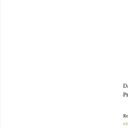
D
P
Re
r