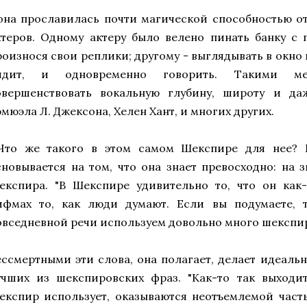
..она прославилась почти магической способностью о
ктеров. Одному актеру было велено пинать банку с
роизнося свои реплики; другому - выглядывать в окно 
идит, и одновременно говорить. Такими м
овершенствовать вокальную глубину, широту и да
эмюэла Л. Джексона, Хелен Хант, и многих других.
..Что же такого в этом самом Шекспире для нее? Е
сновывается на том, что она знает превосходно: на 
експира. "В Шекспире удивительно то, что он как-
ифмах то, как люди думают. Если вы подумаете, 
овседневной речи используем довольно много шекспир
ессмертными эти слова, она полагает, делает идеаль
учших из шекспировских фраз. "Как-то так выходит
експир использует, оказываются неотъемлемой част