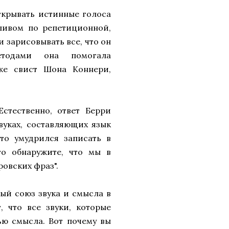
ткрывать истинные голоса
 пивом по репетиционной,
и зарисовывать все, что он
етодами она помогала
же свист Шона Коннери,
стественно, ответ Берри
звуках, составляющих язык
то умудрился записать в
то обнаружите, что мы в
овских фраз".
ный союз звука и смысла в
, что все звуки, которые
ью смысла. Вот почему вы