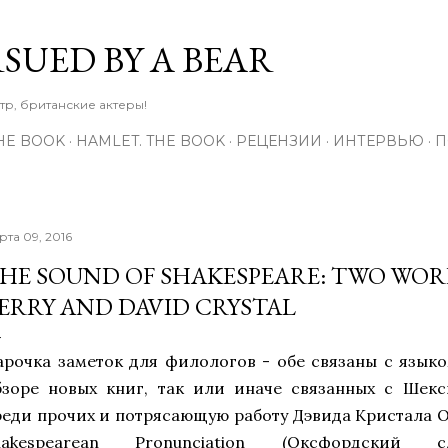
К основному контенту
RSUED BY A BEAR
тр, британские актеры!
THE BOOK
HAMLET. THE BOOK
РЕЦЕНЗИИ
ИНТЕРВЬЮ
П
рта 09, 2016
HE SOUND OF SHAKESPEARE: TWO WOR
ERRY AND DAVID CRYSTAL
арочка заметок для филологов - обе связаны с языко
бзоре новых книг, так или иначе связанных с Шекс
реди прочих и потрясающую работу Дэвида Кристала
O
hakespearean Pronunciation (Оксфордский с