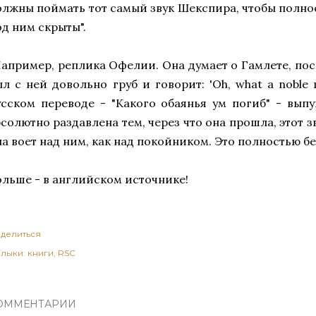
олжны поймать тот самый звук Шекспира, чтобы полнос
од ним скрыты".
Например, реплика Офелии. Она думает о Гамлете, посл
ыл с ней довольно груб и говорит: 'Oh, what a noble m
усском переводе - "Какого обаянья ум погиб" - выпу
солютно раздавлена тем, через что она прошла, этот зв
а воет над ним, как над покойником. Это полностью бе
ольше - в английском источнике!
делиться
лыки:
книги
RSC
ОММЕНТАРИИ