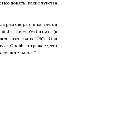
тью понять, какие чувства
е разговора с ним, где он
ind is here o'erthrown' (в
щен этот вздох 'Oh') Она
ук - Ooohh - отражает, что
ссознательное..."