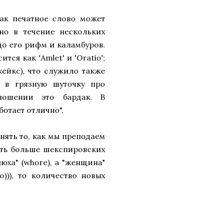
ак печатное слово может
но в течение нескольких
до его рифм и каламбуров.
тся как 'Amlet' и 'Oratio';
жейкс), что служило также
 в грязную шуточку про
ношении это бардак. В
отает отлично".
ять то, как мы преподаем
ять больше шекспировских
люха" (whore), а "женщина"
))), то количество новых