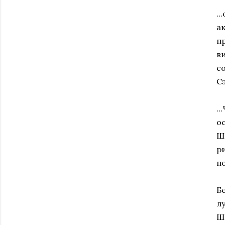
.
а
п
в
с
С
.
о
Ш
р
п
Б
л
Ш