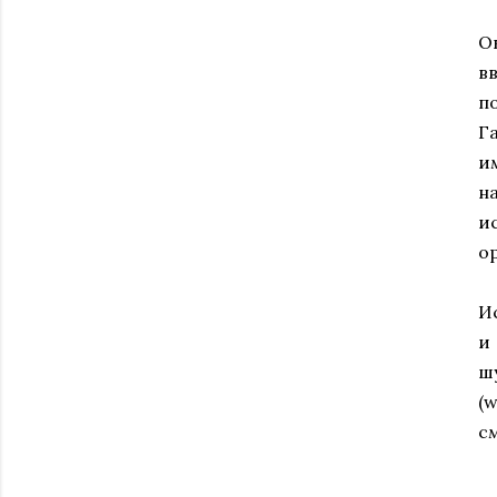
О
в
п
Га
и
н
и
о
И
и
шу
(
с