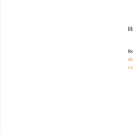
И
Re
da
c