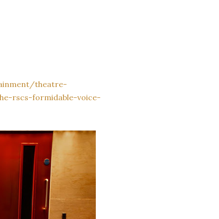
tainment/theatre-
he-rscs-formidable-voice-