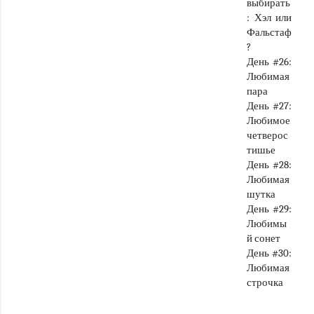
выбирать
: Хэл или
Фальстаф
?
День #26:
Любимая
пара
День #27:
Любимое
четверос
тишье
День #28:
Любимая
шутка
День #29:
Любимы
й сонет
День #30:
Любимая
строчка