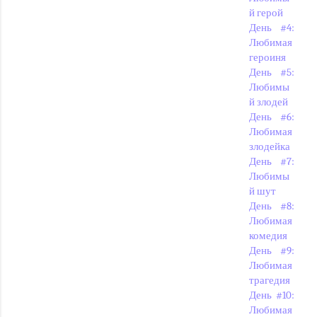
й герой
День #4:
Любимая
героиня
День #5:
Любимы
й злодей
День #6:
Любимая
злодейка
День #7:
Любимы
й шут
День #8:
Любимая
комедия
День #9:
Любимая
трагедия
День #10:
Любимая