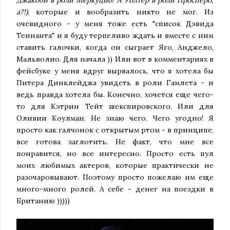
Джакоби в роли Меркуцио! А Уолтер в роли Просперо,
а?!)
, которые и вообразить никто не мог. Из
очевидного - у меня тоже есть "список Дэвида
Теннанта" и я буду терпеливо ждать и вместе с ним
ставить галочки, когда он сыграет Яго, Анджело,
Мальволио. Для начала )) Или вот в комментариях в
фейсбуке у меня вдруг вырвалось, что я хотела бы
Питера Динклейджа увидеть в роли Гамлета - и
ведь правда хотела бы. Конечно, хочется еще чего-
то для Кэтрин Тейт шекспировского. Или для
Оливии Коулман. Не знаю чего. Чего угодно! Я
просто как галчонок с открытым ртом - в принципе,
все готова заглотить. Не факт, что мне все
понравится, но все интересно. Просто есть пул
моих любимых актеров, которые практически не
разочаровывают. Поэтому просто пожелаю им еще
много-много ролей. А себе - денег на поездки в
Британию )))))