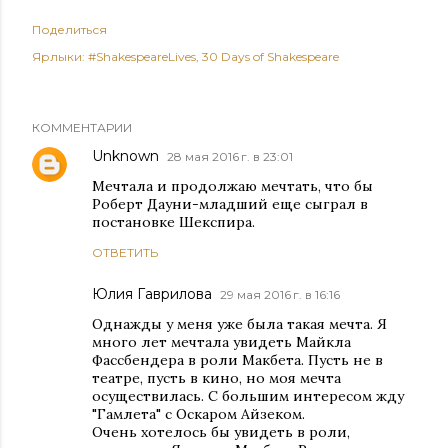
Поделиться
Ярлыки:
‪#‎ShakespeareLives‬
30 Days of Shakespeare
КОММЕНТАРИИ
Unknown
28 мая 2016 г. в 23:01
Мечтала и продолжаю мечтать, что бы
Роберт Дауни-младший еще сыграл в
постановке Шекспира.
ОТВЕТИТЬ
Юлия Гаврилова
29 мая 2016 г. в 16:16
Однажды у меня уже была такая мечта. Я
много лет мечтала увидеть Майкла
Фассбендера в роли Макбета. Пусть не в
театре, пусть в кино, но моя мечта
осуществилась. С большим интересом жду
"Гамлета" с Оскаром Айзеком.
Очень хотелось бы увидеть в роли,