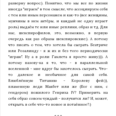
разверну вопрос:). Понятно, что мы все по жизни
иногда "играем" в том смысле, что ассоциируем себя
с тем или иным персонажем и как-то (все женщины,
мужчины в нем актёры, и каждый не одну играет
роль) выдаём те или иные реплики, образ и тд. Для
нас, шекспирофилов, это, возможно, в первую
очередь как раз образы шекспировские:). А потому
что писать о том, что хотела бы сыграть Беатриче
или Розалинду - я ж их и без того периодически
"играю". Ну а в роли Гамлета я просто живу:))). А
потому назову-ка я то, что - в параллельной
вселенной - мне вдруг бы захотелось сыграть. Что-
то далекое и необычное для самой себя.
Влюблённую Титанию - Королеву фей:)),
пламенную леди Макбет или же (Бог с ним, с
гендером) пожилого Генриха IV? Примерить на
себя образ совсем чуждый - получится ли? И, может,
открыть в себе что-то новое и потаённое?:)