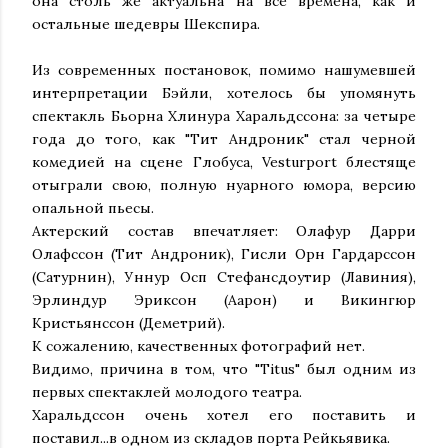
она столь же актуальна на все времена, как и
остальные шедевры Шекспира.
Из современных постановок, помимо нашумевшей
интерпретации Бэйли, хотелось бы упомянуть
спектакль Бьорна Хлинура Харальдссона: за четыре
года до того, как "Тит Андроник" стал черной
комедией на сцене Глобуса, Vesturport блестяще
отыграли свою, полную нуарного юмора, версию
опальной пьесы.
Актерский состав впечатляет: Олафур Дарри
Олафссон (Тит Андроник), Гисли Орн Гардарссон
(Сатурнин), Уннур Осп Стефансдоутир (Лавиния),
Эрлиндур Эриксон (Аарон) и Викингюр
Кристьянссон (Деметрий).
К сожалению, качественных фотографий нет.
Видимо, причина в том, что "Titus" был одним из
первых спектаклей молодого театра.
Харальдссон очень хотел его поставить и
поставил...в одном из складов порта Рейкьявика.