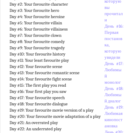
которую
Day #2: Your favourite character
вы
Day #3: Your favourite hero
прочитал
Day #4: Your favourite heroine
и
Day #5: Your favourite villain
День #16:
Day #6: Your favourite villainess
Первая
Day #7: Your favourite clown
постанов
Day #8: Your favourite comedy
ка,
Day #9: Your favourite tragedy
которую
Day #10: Your favourite history
увидели
Day #11: Your least favourite play
День #17:
Day #12: Your favourite scene
Любимы
Day #13: Your favourite romantic scene
й
Day #14: Your favourite fight scene
монолог
Day #15: The first play you read
День #18:
Day #16: Your first play you saw
Любимы
Day #17: Your favourite speech
й диалог
Day #18: Your favourite dialogue
День #19:
Day #19: Your favourite movie version of a play
Любимая
Day #20: Your favourite movie adaptation of a play
кинопост
Day #21: An overrated play
ановка
Day #22: An underrated play
День #20: