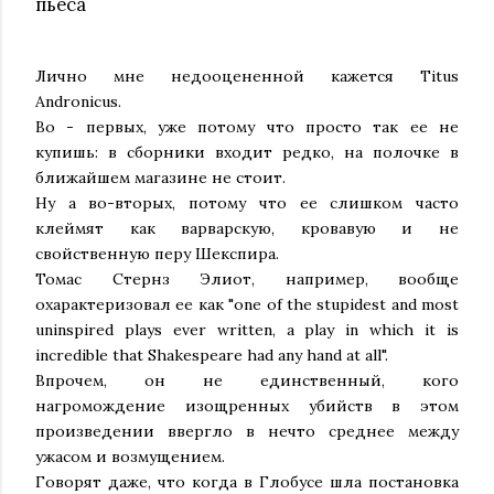
пьеса
Лично мне недооцененной кажется Titus
Andronicus.
Во - первых, уже потому что просто так ее не
купишь: в сборники входит редко, на полочке в
ближайшем магазине не стоит.
Ну а во-вторых, потому что ее слишком часто
клеймят как варварскую, кровавую и не
свойственную перу Шекспира.
Томас Стернз Элиот, например, вообще
охарактеризовал ее как "one of the stupidest and most
uninspired plays ever written, a play in which it is
incredible that Shakespeare had any hand at all".
Впрочем, он не единственный, кого
нагромождение изощренных убийств в этом
произведении ввергло в нечто среднее между
ужасом и возмущением.
Говорят даже, что когда в Глобусе шла постановка