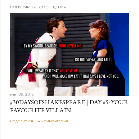
О
ПОПУЛЯРНЫЕ СООБЩЕНИЯ
т
п
р
а
в
и
т
ь
к
о
м
мая 09, 2016
м
#30DAYSOFSHAKESPEARE | DAY #5: YOUR
е
FAVOURITE VILLAIN
н
т
Поделиться
4 комментария
а
р