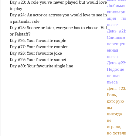
Day #23: A role you've never played but would love
Любимая
to play
киновари
Day #24: An actor or actress you would love to see in
ация по
a particular role
пьесе
Day #25: Sooner or later, everyone has to choose: Hal
День #21:
or Falstaff?
Слишком
Day #26: Your favourite couple
переоцен
Day #27: Your favourite couplet
енная
Day #28: Your favourite joke
пьеса
Day #29: Your favourite sonnet
День #22:
Day #30: Your favourite single line
Недооце
ненная
пьеса
День #23:
Роль,
которую
вы
никогда
не
играли,
но хотели