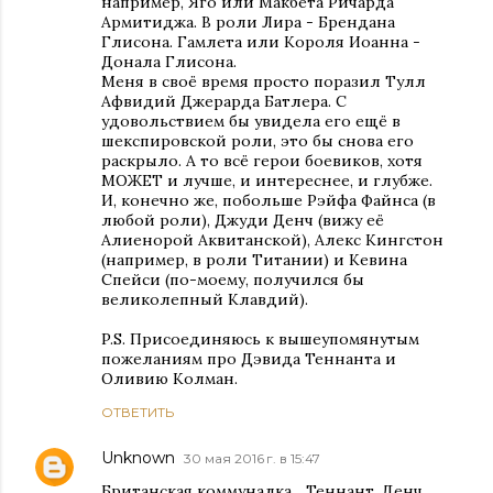
например, Яго или Макбета Ричарда
Армитиджа. В роли Лира - Брендана
Глисона. Гамлета или Короля Иоанна -
Донала Глисона.
Меня в своё время просто поразил Тулл
Афвидий Джерарда Батлера. С
удовольствием бы увидела его ещё в
шекспировской роли, это бы снова его
раскрыло. А то всё герои боевиков, хотя
МОЖЕТ и лучше, и интереснее, и глубже.
И, конечно же, побольше Рэйфа Файнса (в
любой роли), Джуди Денч (вижу её
Алиенорой Аквитанской), Алекс Кингстон
(например, в роли Титании) и Кевина
Спейси (по-моему, получился бы
великолепный Клавдий).
P.S. Присоединяюсь к вышеупомянутым
пожеланиям про Дэвида Теннанта и
Оливию Колман.
ОТВЕТИТЬ
Unknown
30 мая 2016 г. в 15:47
Британская коммуналка... Теннант, Денч,