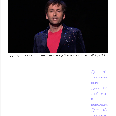
Дэвид Теннант в роли Пака, шоу Shakespeare Live! RSC, 2016
День #1:
Любимая
пьеса
День #2:
Любимы
й
персонаж
День #3:
Любимы