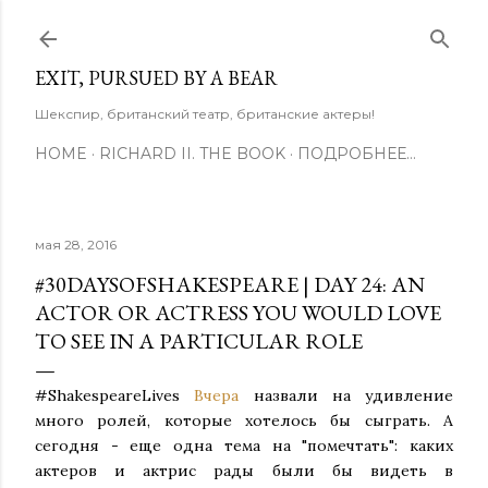
К основному контенту
EXIT, PURSUED BY A BEAR
Шекспир, британский театр, британские актеры!
HOME
RICHARD II. THE BOOK
ПОДРОБНЕЕ…
мая 28, 2016
#30DAYSOFSHAKESPEARE | DAY 24: AN
ACTOR OR ACTRESS YOU WOULD LOVE
TO SEE IN A PARTICULAR ROLE
#‎ShakespeareLives‬
Вчера
назвали на удивление
много ролей, которые хотелось бы сыграть. А
сегодня - еще одна тема на "помечтать": каких
актеров и актрис рады были бы видеть в