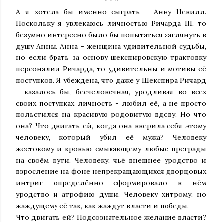
* * *
А я хотела бы именно сыграть - Анну Невилл.
Поскольку я увлекаюсь личностью Ричарда III, то
безумно интересно было бы попытаться заглянуть в
душу Анны. Анна - женщина удивительной судьбы,
но если брать за основу шекспировскую трактовку
персоналии Ричарда, то удивительны и мотивы её
поступков. Я убеждена, что даже у Шекспира Ричард
- казалось бы, бесчеловечная, уродливая во всех
своих поступках личность - любил её, а не просто
польстился на красивую родовитую вдову. Но что
она? Что двигать ей, когда она вверила себя этому
человеку, который убил её мужа? Человеку
жестокому и кровью смывающему любые преграды
на своём пути. Человеку, чьё внешнее уродство и
взросление на фоне непрекращающихся дворцовых
интриг определённо сформировало в нём
уродство и атрофию души. Человеку хитрому, но
жаждущему её так, как жаждут власти и победы.
Что двигать ей? Подсознательное желание власти?