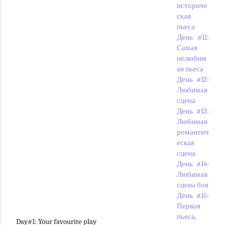
историче
ская
пьеса
День #11:
Самая
нелюбим
ая пьеса
День #12:
Любимая
сцена
День #13:
Любимая
романтич
еская
сцена
День #14:
Любимая
сцена боя
День #15:
Первая
пьеса,
Day#1:
Your favourite pla
y